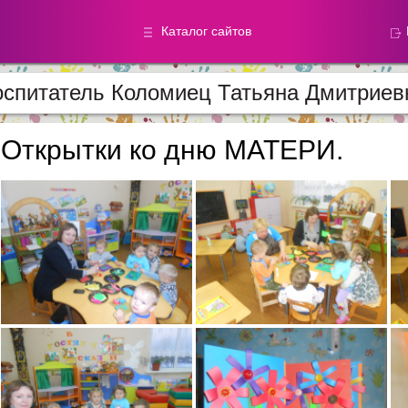
Каталог сайтов
спитатель Коломиец Татьяна Дмитриев
Метод.
Галереи
материалы
фотографи
Открытки ко дню МАТЕРИ.
Добавлено — 59870
Добавлено — 39050